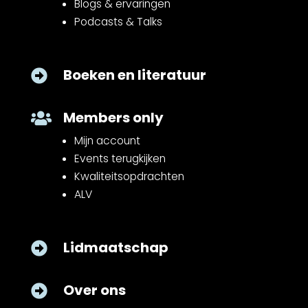
Blogs & ervaringen
Podcasts & Talks
Boeken en literatuur

Members only

Mijn account
Events terugkijken
Kwaliteitsopdrachten
ALV
Lidmaatschap

Over ons
