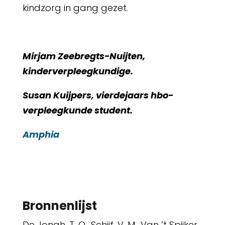
kindzorg in gang gezet.
Mirjam Zeebregts-Nuijten,
kinderverpleegkundige.
Susan Kuijpers, vierdejaars hbo-
verpleegkunde student.
Amphia
Bronnenlijst
De Jongh, T. O., Schijf, V. M., Van ’t Spijker,