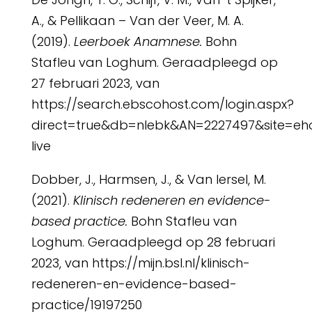
A., & Pellikaan – Van der Veer, M. A.
(2019).
Leerboek Anamnese.
Bohn
Stafleu van Loghum. Geraadpleegd op
27 februari 2023, van
https://search.ebscohost.com/login.aspx?
direct=true&db=nlebk&AN=2227497&site=eh
live
Dobber, J., Harmsen, J., & Van Iersel, M.
(2021).
Klinisch redeneren en evidence-
based practice.
Bohn Stafleu van
Loghum. Geraadpleegd op 28 februari
2023, van https://mijn.bsl.nl/klinisch-
redeneren-en-evidence-based-
practice/19197250