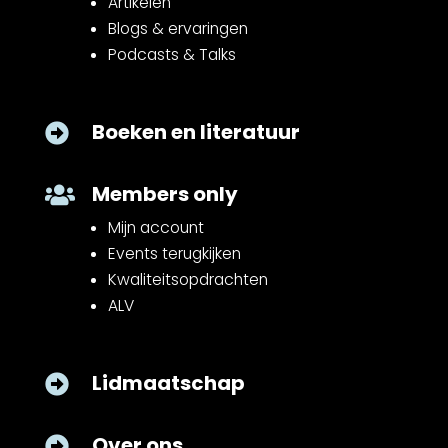
Artikelen
Blogs & ervaringen
Podcasts & Talks
Boeken en literatuur

Members only

Mijn account
Events terugkijken
Kwaliteitsopdrachten
ALV
Lidmaatschap

Over ons
