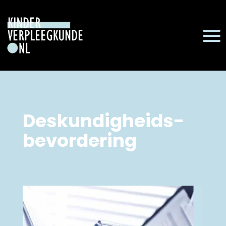
Deskundigheids-
bevordering