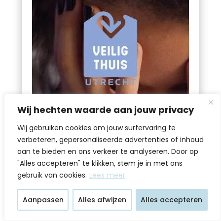
Wij hechten waarde aan jouw privacy
Veilig thuis
Wij gebruiken cookies om jouw surfervaring te
En daarnaast worden er diverse
verbeteren, gepersonaliseerde advertenties of inhoud
trainingen aangeboden via Veilig
Thuis.
Kijk op de website van jouw
aan te bieden en ons verkeer te analyseren. Door op
regionale Veilig Thuis-organisatie voor
"Alles accepteren" te klikken, stem je in met ons
het aanbod.
gebruik van cookies.
Lees meer
Bezoek website
Aanpassen
Alles afwijzen
Alles accepteren