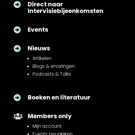
Direct naar

Intervisiebijeenkomsten
Events

Nieuws

Artikelen
Blogs & ervaringen
Podcasts & Talks
Boeken en literatuur

Members only

Mijn account
Events terugkijken