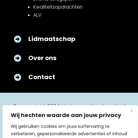
Kwaliteitsopdrachten
ALV
Lidmaatschap

Over ons

Contact

© copyright 2024 kinderverpleegkunde.nl
Wij hechten waarde aan jouw privacy
Wij gebruiken cookies om jouw surfervaring te
verbeteren, gepersonaliseerde advertenties of inhoud