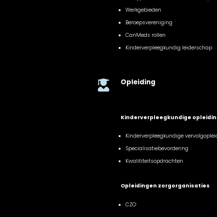
Werkgebieden
Beroepsvereniging
CanMeds rollen
Kinderverpleegkundig leiderschap
Opleiding

Kinderverpleegkundige opleidi
Kinderverpleegkundige vervolgoplei
Specialisatiebevordering
Kwalititeitsopdrachten
Opleidingen zorgorganisaties
CZO