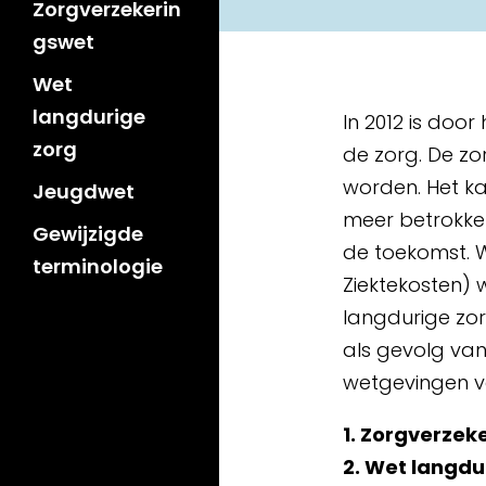
Zorgverzekerin
gswet
Wet
langdurige
In 2012 is doo
zorg
de zorg. De zo
worden. Het ka
Jeugdwet
meer betrokke
Gewijzigde
de toekomst. 
terminologie
Ziektekosten) 
langdurige zorg
als gevolg van
wetgevingen va
1. Zorgverzek
2. Wet langdu