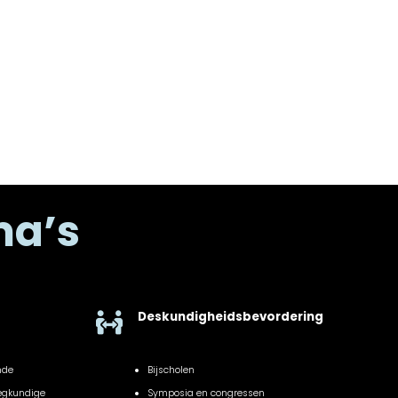
ma’s
Deskundigheidsbevordering

nde
Bijscholen
eegkundige
Symposia en congressen