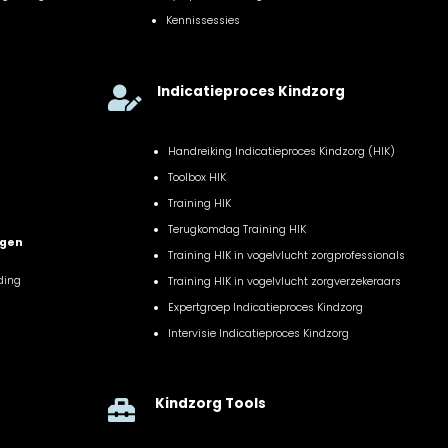
Kennissessies
Indicatieproces Kindzorg

Handreiking Indicatieproces Kindzorg (HIK)
Toolbox HIK
Training HIK
Terugkomdag Training HIK
ngen
Training HIK in vogelvlucht zorgprofessionals
ding
Training HIK in vogelvlucht zorgverzekeraars
Expertgroep Indicatieproces Kindzorg
Intervisie Indicatieproces Kindzorg
Kindzorg Tools
