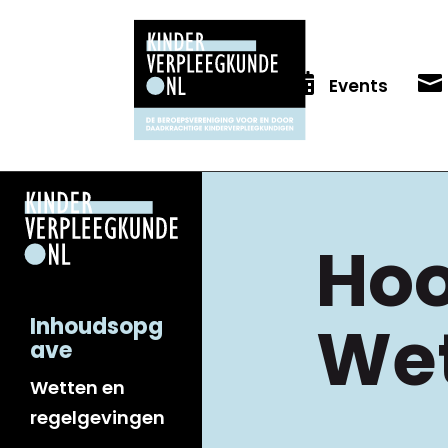


Events
Hoo
Wet
Inhoudsopg
ave
Wetten en
regelgevingen