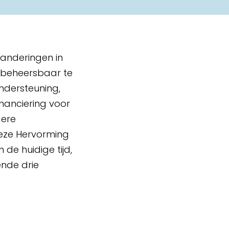
randeringen in
onbeheersbaar te
ndersteuning,
nanciering voor
dere
Deze Hervorming
 de huidige tijd,
ende drie