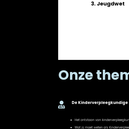
3. Jeugdwet
Onze the
De Kinderverpleegkundige

Het ontstaan van kinderverpleegku
Wat jij moet weten als Kinderverpl