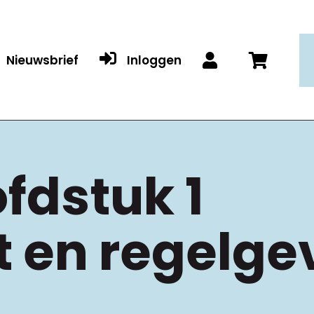

Nieuwsbrief
Inloggen


fdstuk 1
 en regelge