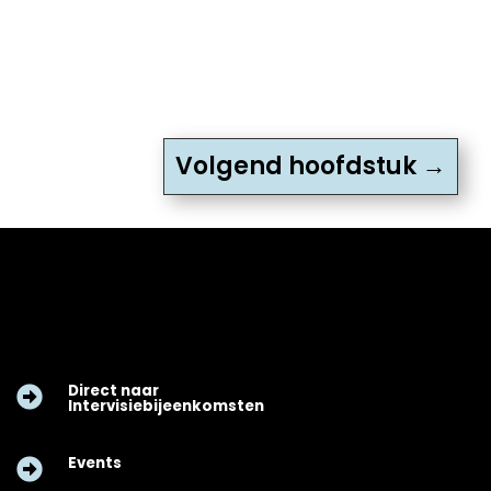
Volgend hoofdstuk
→
Direct naar

Intervisiebijeenkomsten
Events
