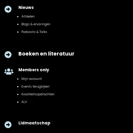
Nieuws

Artikelen
Blogs & ervaringen
Podcasts & Talks
Boeken en literatuur

Members only

Mijn account
Events terugkijken
Kwaliteitsopdrachten
ALV
Lidmaatschap
