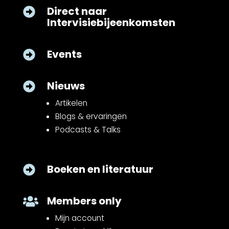
Direct naar

Intervisiebijeenkomsten
Events

Nieuws

Artikelen
Blogs & ervaringen
Podcasts & Talks
Boeken en literatuur

Members only

Mijn account