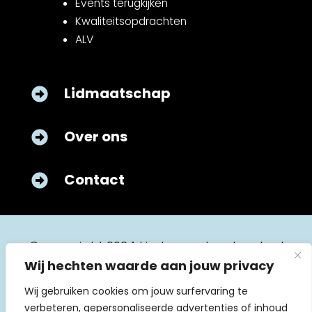
Events terugkijken
Kwaliteitsopdrachten
ALV
Lidmaatschap

Over ons

Contact

© copyright 2024 kinderverpleegkunde.nl
Wij hechten waarde aan jouw privacy
Wij gebruiken cookies om jouw surfervaring te
verbeteren, gepersonaliseerde advertenties of inhoud