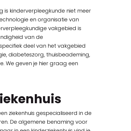
 is kinderverpleegkunde niet meer
chnologie en organisatie van
derverpleegkundige vakgebied is
undigheid van de
specifiek deel van het vakgebied
ogie, diabeteszorg, thuisbeademing,
are. We geven je hier graag een
ziekenhuis
 een ziekenhuis gespecialiseerd in de
eren. De algemene benaming voor
maar in een kinderziekenhuis vind je