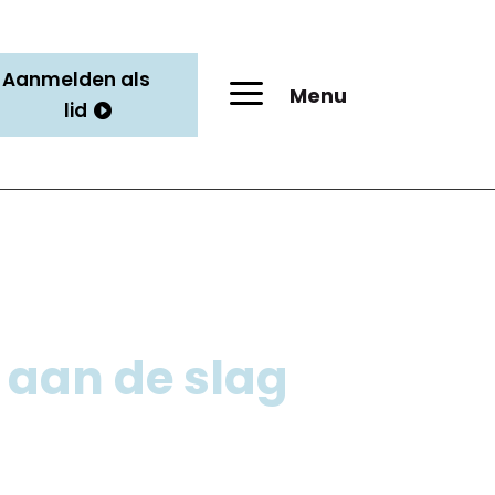
Aanmelden als
a
Menu
lid
 aan de slag