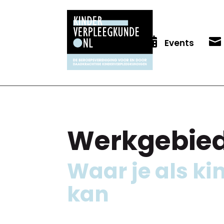


Events
Werkgebie
Waar je als k
kan