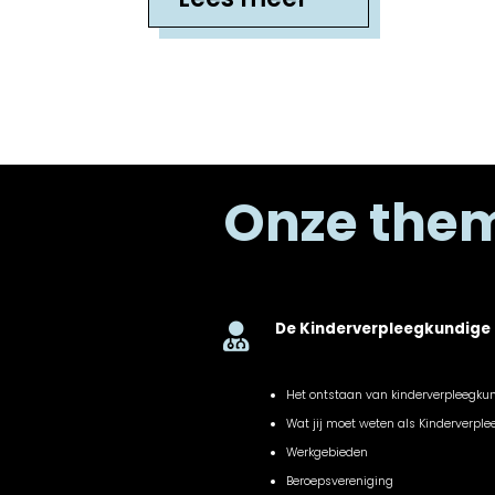
Onze the
De Kinderverpleegkundige

Het ontstaan van kinderverpleegku
Wat jij moet weten als Kinderverpl
Werkgebieden
Beroepsvereniging