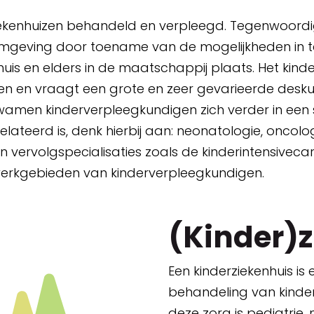
ekenhuizen behandeld en verpleegd. Tegenwoordig
geving door toename van de mogelijkheden in te
uis en elders in de maatschappij plaats. Het kin
en en vraagt een grote en zeer gevarieerde desk
wamen kinderverpleegkundigen zich verder in een 
elateerd is, denk hierbij aan: neonatologie, oncol
 en vervolgspecialisaties zoals de kinderintensivec
werkgebieden van kinderverpleegkundigen.
(Kinder)
Een kinderziekenhuis is
behandeling van kind
deze zorg is pediatrie, 