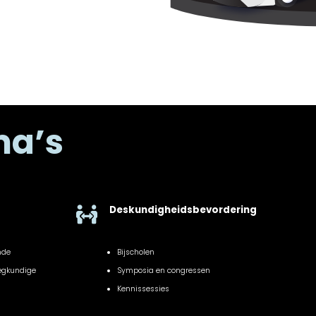
ma’s
Deskundigheidsbevordering

nde
Bijscholen
eegkundige
Symposia en congressen
Kennissessies