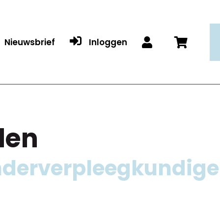

Nieuwsbrief
Inloggen


den
inderverpleegkundige