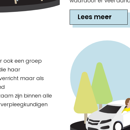
waardoor er veel aanda
Lees meer
er ook een groep
die haar
verricht maar als
nd
aam zijn binnen alle
erverpleegkundigen