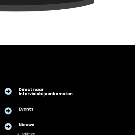
Direct naar

Intervisiebijeenkomsten
Events

Nieuws

Artikelen