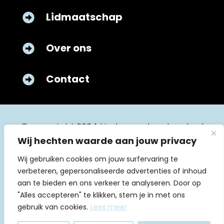
Lidmaatschap

Over ons

Contact

© copyright 2024 kinderverpleegkunde.nl
Wij hechten waarde aan jouw privacy
Wij gebruiken cookies om jouw surfervaring te
verbeteren, gepersonaliseerde advertenties of inhoud
aan te bieden en ons verkeer te analyseren. Door op
"Alles accepteren" te klikken, stem je in met ons
Algemene voorwaarden
gebruik van cookies.
Lees meer
Huishoudelijk reglement