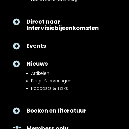
Direct naar

Intervisiebijeenkomsten
Events

Nieuws

Artikelen
Blogs & ervaringen
Podcasts & Talks
Boeken en literatuur

Members only
