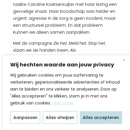
raakte Caroline Koetsenruijter met haar lezing een
gevoelige snaar. Haar boodschap was helder en
urgent: agressie in de zorg is geen incident, maar
een structureel probleem. En dat probleem
kunnen we alleen samen aanpakken.
Met de campagne
Zie het. Meld het. Stop het.
slaan we de handen ineen. Als
beroepsvereniging, samen met experts en met
Wij hechten waarde aan jouw privacy
iedereen die dagelijks in de zorg werkt. We willen
de stilte doorbreken en een cultuur creëren
Wij gebruiken cookies om jouw surfervaring te
waarin agressie niet wordt genormaliseerd, maar
verbeteren, gepersonaliseerde advertenties of inhoud
juist zichtbaar wordt gemaakt – en gestopt.
aan te bieden en ons verkeer te analyseren. Door op
"Alles accepteren" te klikken, stem je in met ons
Deze campagne richt zich op
gebruik van cookies.
Lees meer
kinderverpleegkundigen, collega’s in andere
disciplines, leidinggevenden en organisaties.
Aanpassen
Alles afwijzen
Alles accepteren
Want het begint bij individuele moed om te
melden, maar het kan alleen effect hebben als