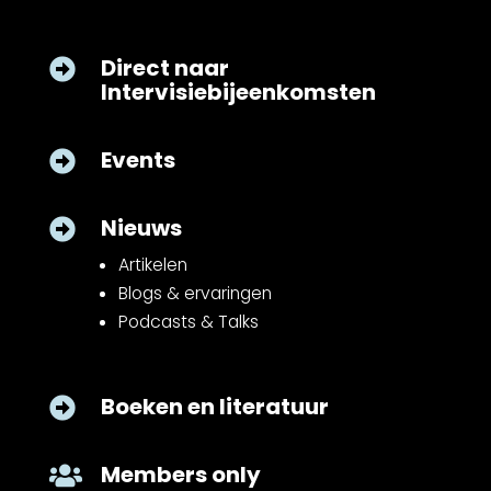
Direct naar

Intervisiebijeenkomsten
Events

Nieuws

Artikelen
Blogs & ervaringen
Podcasts & Talks
Boeken en literatuur

Members only
