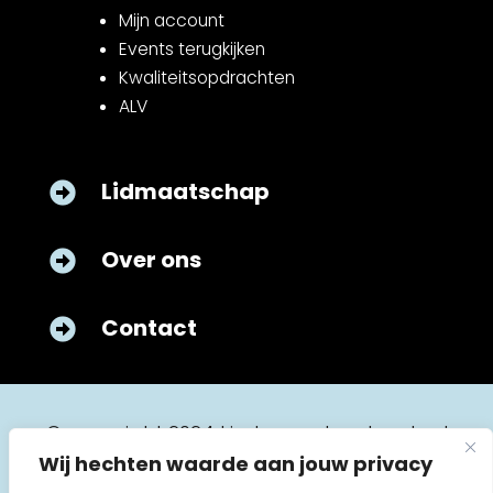
Mijn account
Events terugkijken
Kwaliteitsopdrachten
ALV
Lidmaatschap

Over ons

Contact

© copyright 2024 kinderverpleegkunde.nl
Wij hechten waarde aan jouw privacy