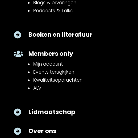
Blogs & ervaringen
Podcasts & Talks
Boeken en literatuur

Members only

Mijn account
Events terugkijken
Kwaliteitsopdrachten
ALV
Lidmaatschap

Over ons
