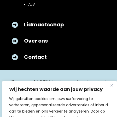
ALV
Lidmaatschap

Over ons

Contact

© copyright 2024 kinderverpleegkunde.nl
Wij hechten waarde aan jouw privacy
Wij gebruiken cookies om jouw surfervaring te
verbeteren, gepersonaliseerde advertenties of inhoud
aan te bieden en ons verkeer te analyseren. Door op