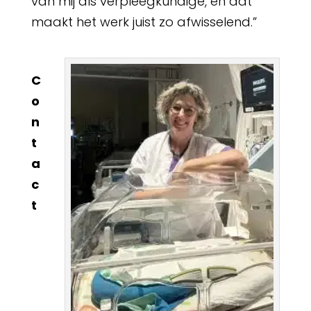
van mij als verpleegkundige, en dat
maakt het werk juist zo afwisselend.”
C
o
n
t
a
c
t