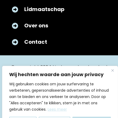
Lidmaatschap

Over ons

Contact

© copyright 2024 kinderverpleegkunde.nl
Wij hechten waarde aan jouw privacy
Wij gebruiken cookies om jouw surfervaring te
verbeteren, gepersonaliseerde advertenties of inhoud
aan te bieden en ons verkeer te analyseren. Door op
"Alles accepteren" te klikken, stem je in met ons
Algemene voorwaarden
gebruik van cookies.
Lees meer
Huishoudelijk reglement