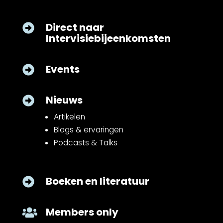
Direct naar

Intervisiebijeenkomsten
Events

Nieuws

Artikelen
Blogs & ervaringen
Podcasts & Talks
Boeken en literatuur

Members only
