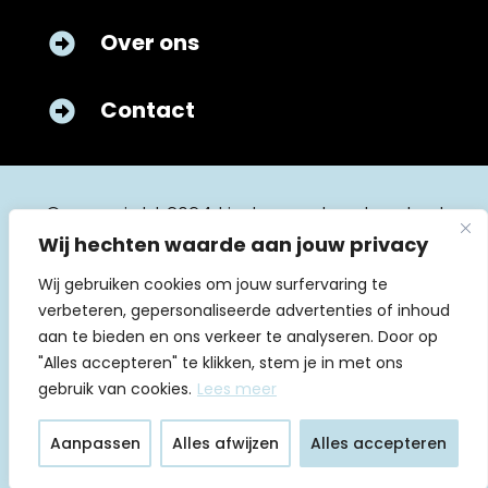
Over ons

Contact

© copyright 2024 kinderverpleegkunde.nl
Wij hechten waarde aan jouw privacy
Wij gebruiken cookies om jouw surfervaring te
verbeteren, gepersonaliseerde advertenties of inhoud
aan te bieden en ons verkeer te analyseren. Door op
"Alles accepteren" te klikken, stem je in met ons
Algemene voorwaarden
gebruik van cookies.
Lees meer
Huishoudelijk reglement
Aanpassen
Alles afwijzen
Alles accepteren
Privacyverklaring