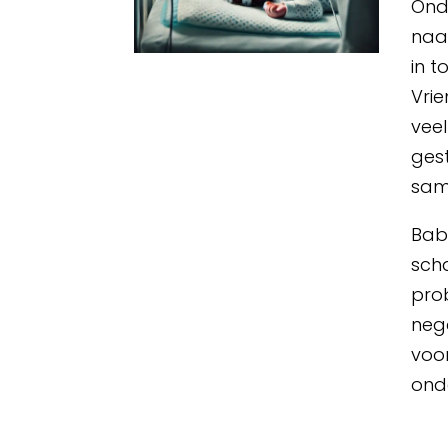
Ond
naa
in t
Vri
vee
ges
sam
Baby
sch
pro
neg
voor
ond