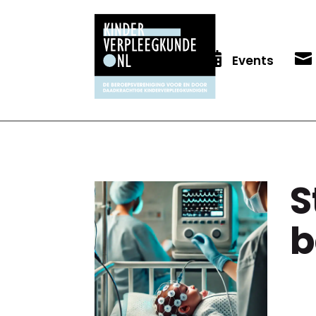


Events
S
b