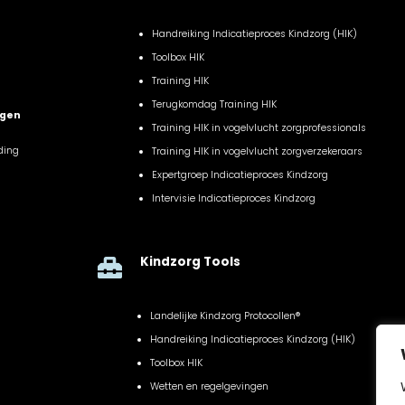
Handreiking Indicatieproces Kindzorg (HIK)
Toolbox HIK
Training HIK
Terugkomdag Training HIK
ngen
Training HIK in vogelvlucht zorgprofessionals
ding
Training HIK in vogelvlucht zorgverzekeraars
Expertgroep Indicatieproces Kindzorg
Intervisie Indicatieproces Kindzorg
Kindzorg Tools

Landelijke Kindzorg Protocollen®
Handreiking Indicatieproces Kindzorg (HIK)
Toolbox HIK
Wetten en regelgevingen