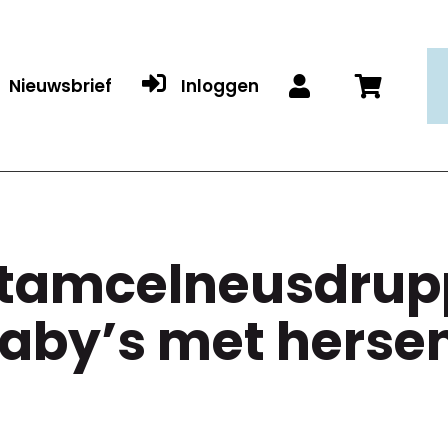

Nieuwsbrief
Inloggen


tamcelneusdrupp
aby’s met herse