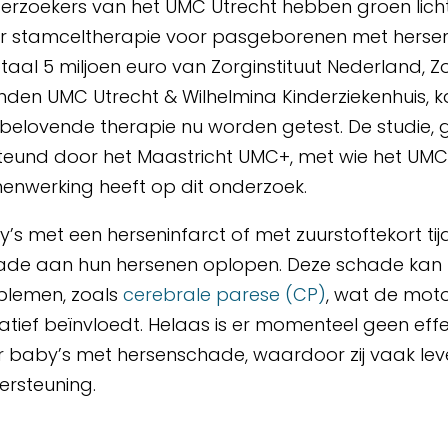
erzoekers van het UMC Utrecht hebben groen lich
r stamceltherapie voor pasgeborenen met hersens
otaal 5 miljoen euro van Zorginstituut Nederland, 
enden UMC Utrecht & Wilhelmina Kinderziekenhuis,
lbelovende therapie nu worden getest. De studie
teund door het Maastricht UMC+, met wie het UMC
enwerking heeft op dit onderzoek.
’s met een herseninfarct of met zuurstoftekort ti
ade aan hun hersenen oplopen. Deze schade kan le
blemen, zoals
cerebrale parese (CP)
, wat de moto
atief beïnvloedt. Helaas is er momenteel geen ef
 baby’s met hersenschade, waardoor zij vaak leve
ersteuning.