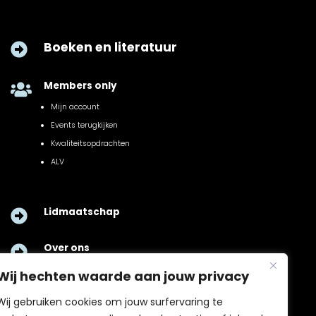
Boeken en literatuur

Members only

Mijn account
Events terugkijken
Kwaliteitsopdrachten
ALV
Lidmaatschap

Over ons

Wij hechten waarde aan jouw privacy
Contact

Wij gebruiken cookies om jouw surfervaring te