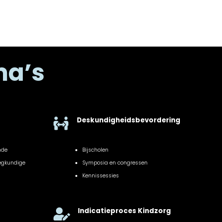
ma’s
Deskundigheidsbevordering

nde
Bijscholen
eegkundige
Symposia en congressen
Kennissessies
Indicatieproces Kindzorg
