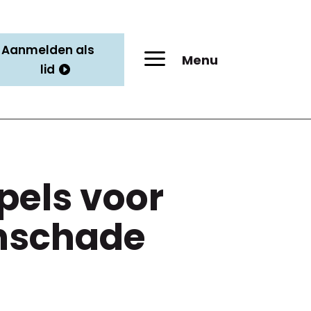
Aanmelden als
a
Menu
lid
els voor
nschade