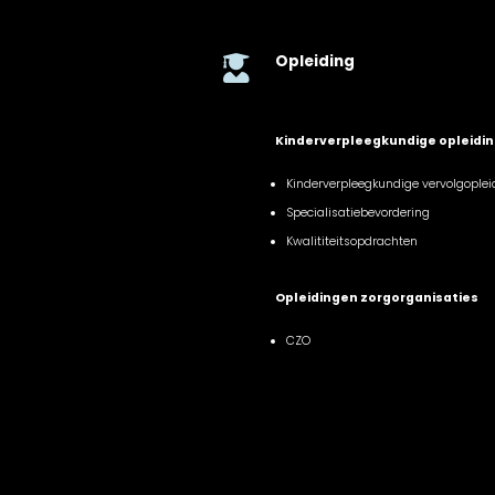
Opleiding

Kinderverpleegkundige opleidi
Kinderverpleegkundige vervolgoplei
Specialisatiebevordering
Kwalititeitsopdrachten
Opleidingen zorgorganisaties
CZO