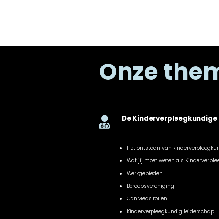
Onze the
De Kinderverpleegkundige

Het ontstaan van kinderverpleegku
Wat jij moet weten als Kinderverpl
Werkgebieden
Beroepsvereniging
CanMeds rollen
Kinderverpleegkundig leiderschap