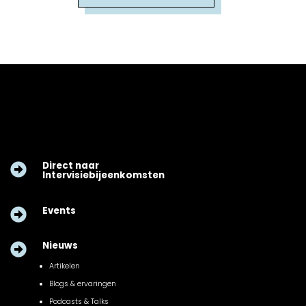
Direct naar

Intervisiebijeenkomsten
Events

Nieuws

Artikelen
Blogs & ervaringen
Podcasts & Talks