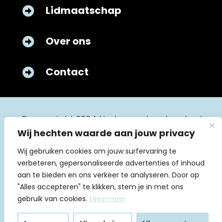
Lidmaatschap

Over ons

Contact

© copyright 2024 kinderverpleegkunde.nl
Wij hechten waarde aan jouw privacy
Wij gebruiken cookies om jouw surfervaring te
verbeteren, gepersonaliseerde advertenties of inhoud
aan te bieden en ons verkeer te analyseren. Door op
"Alles accepteren" te klikken, stem je in met ons
Algemene voorwaarden
gebruik van cookies.
Lees meer
Huishoudelijk reglement