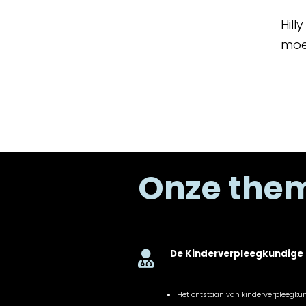
Hil
moed
Onze the
De Kinderverpleegkundige

Het ontstaan van kinderverpleegku