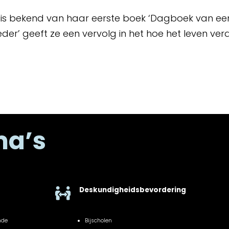
ly is bekend van haar eerste boek ‘Dagboek van ee
er’ geeft ze een vervolg in het hoe het leven verd
ma’s
Deskundigheidsbevordering

nde
Bijscholen