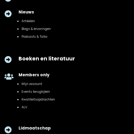
Nieuws

Artikelen
Blogs & ervaringen
Podcasts & Talks
Boeken en literatuur

Members only

Mijn account
Events terugkijken
Kwaliteitsopdrachten
ALV
Lidmaatschap
