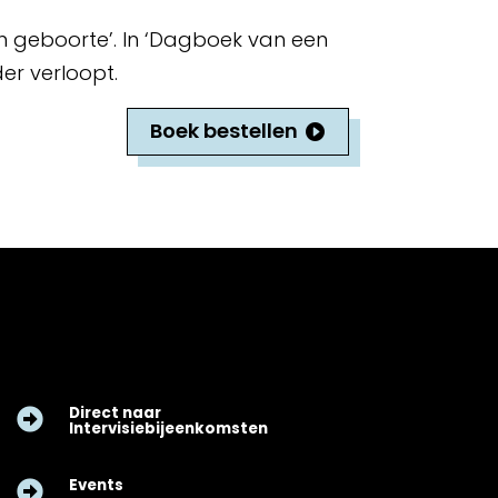
n geboorte’. In ‘Dagboek van een
er verloopt.
Boek bestellen
Direct naar

Intervisiebijeenkomsten
Events
