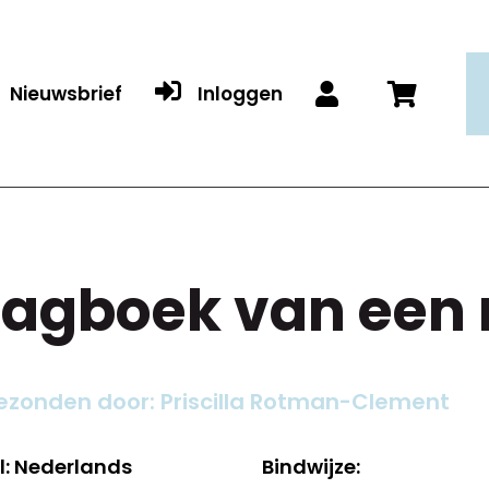

Nieuwsbrief
Inloggen


agboek van een
ezonden door: Priscilla Rotman-Clement
l: Nederlands
Bindwijze: