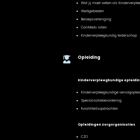
Wat jij moet weten als Kinderverpl
Werkgebieden
Beroepsvereniging
CanMeds rollen
Kinderverpleegkundig leiderschap
Opleiding

Kinderverpleegkundige opleidi
Kinderverpleegkundige vervolgoplei
Specialisatiebevordering
Kwalititeitsopdrachten
Opleidingen zorgorganisaties
CZO