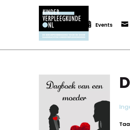


Events
D
Ing
Taa