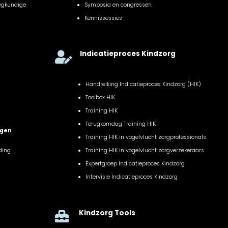
eegkundige
Symposia en congressen
Kennissessies
Indicatieproces Kindzorg

Handreiking Indicatieproces Kindzorg (HIK)
Toolbox HIK
Training HIK
Terugkomdag Training HIK
ngen
Training HIK in vogelvlucht zorgprofessionals
ding
Training HIK in vogelvlucht zorgverzekeraars
Expertgroep Indicatieproces Kindzorg
Intervisie Indicatieproces Kindzorg
Kindzorg Tools
