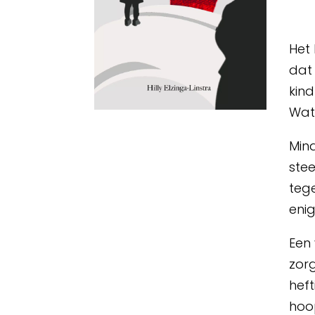
Het 
dat 
kin
Wat
Mina
stee
tege
enig
Een 
zor
heft
hoo