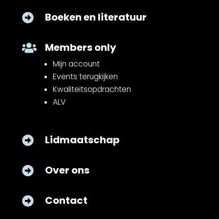
Boeken en literatuur

Members only

Mijn account
Events terugkijken
Kwaliteitsopdrachten
ALV
Lidmaatschap

Over ons

Contact
