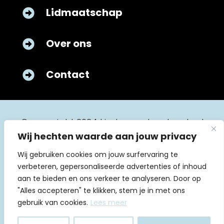
Lidmaatschap

Over ons

Contact

© copyright 2024 kinderverpleegkunde.nl
Wij hechten waarde aan jouw privacy
Wij gebruiken cookies om jouw surfervaring te
verbeteren, gepersonaliseerde advertenties of inhoud
aan te bieden en ons verkeer te analyseren. Door op
"Alles accepteren" te klikken, stem je in met ons
Algemene voorwaarden
gebruik van cookies.
Lees meer
Huishoudelijk reglement