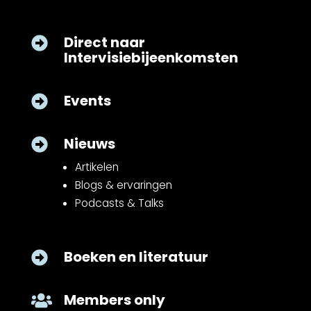
Direct naar

Intervisiebijeenkomsten
Events

Nieuws

Artikelen
Blogs & ervaringen
Podcasts & Talks
Boeken en literatuur

Members only
