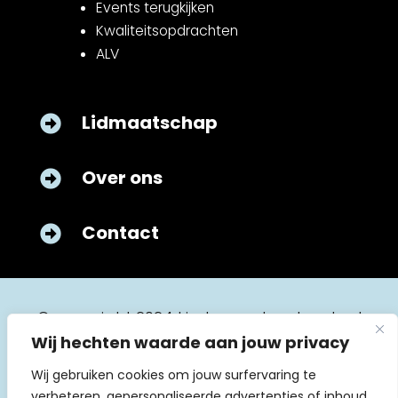
Events terugkijken
Kwaliteitsopdrachten
ALV
Lidmaatschap

Over ons

Contact

© copyright 2024 kinderverpleegkunde.nl
Wij hechten waarde aan jouw privacy
Wij gebruiken cookies om jouw surfervaring te
verbeteren, gepersonaliseerde advertenties of inhoud