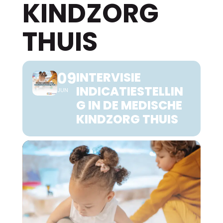
KINDZORG
THUIS
09
INTERVISIE
INDICATIESTELLIN
JUN
G IN DE MEDISCHE
KINDZORG THUIS