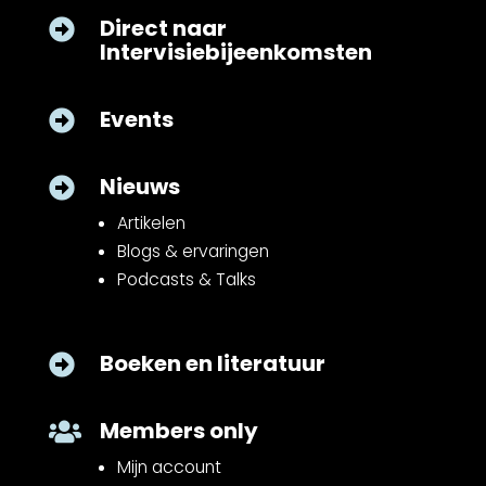
Direct naar

Intervisiebijeenkomsten
Events

Nieuws

Artikelen
Blogs & ervaringen
Podcasts & Talks
Boeken en literatuur

Members only

Mijn account