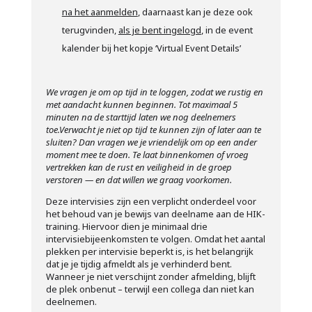
na het aanmelden
, daarnaast kan je deze ook
terugvinden,
als je bent ingelogd
, in de event
kalender bij het kopje ‘Virtual Event Details’
We vragen je om op tijd in te loggen, zodat we rustig en
met aandacht kunnen beginnen.
Tot maximaal 5
minuten na de starttijd laten we nog deelnemers
toe.
Verwacht je niet op tijd te kunnen zijn of later aan te
sluiten? Dan vragen we je vriendelijk om op een ander
moment mee te doen. Te laat binnenkomen of vroeg
vertrekken kan de rust en veiligheid in de groep
verstoren — en dat willen we graag voorkomen.
Deze intervisies zijn een verplicht onderdeel voor
het behoud van je bewijs van deelname aan de HIK-
training. Hiervoor dien je minimaal drie
intervisiebijeenkomsten te volgen. Omdat het aantal
plekken per intervisie beperkt is, is het belangrijk
dat je je tijdig afmeldt als je verhinderd bent.
Wanneer je niet verschijnt zonder afmelding, blijft
de plek onbenut – terwijl een collega dan niet kan
deelnemen.