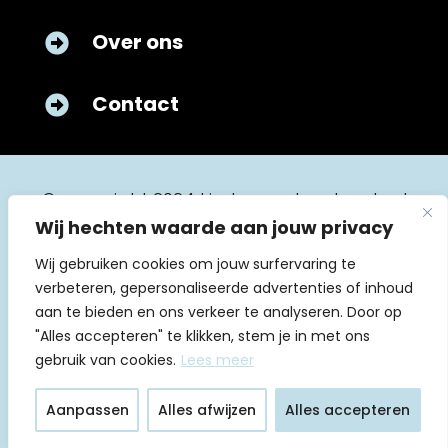
Over ons

Contact

© copyright 2024 kinderverpleegkunde.nl
Wij hechten waarde aan jouw privacy
Wij gebruiken cookies om jouw surfervaring te
verbeteren, gepersonaliseerde advertenties of inhoud
aan te bieden en ons verkeer te analyseren. Door op
"Alles accepteren" te klikken, stem je in met ons
Algemene voorwaarden
gebruik van cookies.
Lees meer
Huishoudelijk reglement
Aanpassen
Alles afwijzen
Alles accepteren
Privacyverklaring