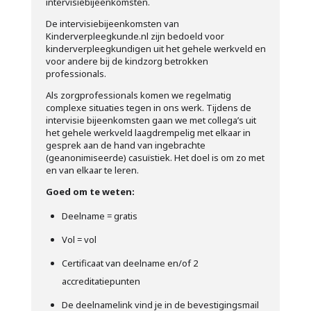
intervisiebijeenkomsten.
De intervisiebijeenkomsten van
Kinderverpleegkunde.nl zijn bedoeld voor
kinderverpleegkundigen uit het gehele werkveld en
voor andere bij de kindzorg betrokken
professionals.
Als zorgprofessionals komen we regelmatig
complexe situaties tegen in ons werk. Tijdens de
intervisie bijeenkomsten gaan we met collega’s uit
het gehele werkveld laagdrempelig met elkaar in
gesprek aan de hand van ingebrachte
(geanonimiseerde) casuïstiek. Het doel is om zo met
en van elkaar te leren.
Goed om te weten:
Deelname = gratis
Vol = vol
Certificaat van deelname en/of 2
accreditatiepunten
De deelnamelink vind je in de bevestigingsmail