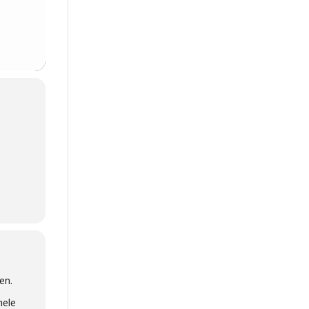
en.
hele