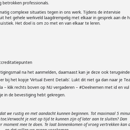
g betrokken professionals.
tig complexe situaties tegen in ons werk. Tijdens de intervisie
it het gehele werkveld laagdrempelig met elkaar in gesprek aan de 
ïstiek. Het doel is om zo met en van elkaar te leren.
ccreditatiepunten
stigingsmail na het aanmelden, daarnaast kan je deze ook terugvinde
er bij het kopje ‘Virtual Event Details’. Lukt dit niet ga dan naar je T
da – klik rechts boven op NU vergaderen – #Deelnemen met id en vul 
je in de bevestiging hebt gekregen.
zodat we rustig en met aandacht kunnen beginnen.
Tot maximaal 5 minu
 toe.
Verwacht je niet op tijd te kunnen zijn of later aan te sluiten? Dan
er moment mee te doen. Te laat binnenkomen of vroeg vertrekken kan 
en — en dat willen we graag voorkomen.