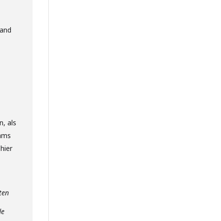
hand
n, als
eams
hier
ten
de