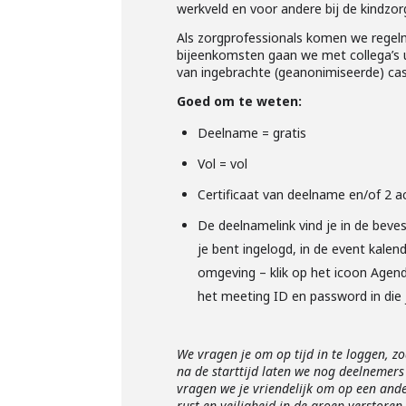
werkveld en voor andere bij de kindzor
Als zorgprofessionals komen we regelma
bijeenkomsten gaan we met collega’s u
van ingebrachte (geanonimiseerde) casu
Goed om te weten:
Deelname = gratis
Vol = vol
Certificaat van deelname en/of 2 a
De deelnamelink vind je in de beve
je bent ingelogd, in de event kalend
omgeving – klik op het icoon Agen
het meeting ID en password in die 
We vragen je om op tijd in te loggen, 
na de starttijd laten we nog deelnemers
vragen we je vriendelijk om op een and
rust en veiligheid in de groep verstor