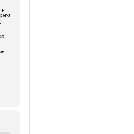
ng.
eperkt
g,
iet
tie