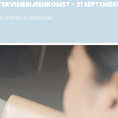
TERVISIEBIJEENKOMST - 21 SEPTEMBE
DICATIEPROCES KINDZORG