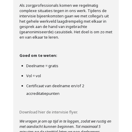
Als zorgprofessionals komen we regelmatig
complexe situaties tegen in ons werk. Tijdens de
intervisie bijeenkomsten gaan we met collega’s uit
het gehele werkveld laagdrempelig met elkaar in
gesprek aan de hand van ingebrachte
(geanonimiseerde) casuïstiek. Het doel is om zo met
en van elkaar te leren.
Goed om te weten:
Deelname = gratis
Vol = vol
Certificaat van deelname en/of 2
accreditatiepunten
Download hier de intervisie flyer.
We vragen je om op tijd in te loggen, zodat we rustig en
met aandacht kunnen beginnen.
Tot maximaal 5
minuten na de starttijd laten we nog deelnemers