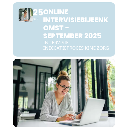
25
ONLINE
INTERVISIEBIJEENK
SEP
OMST -
SEPTEMBER 2025
INTERVISIE
INDICATIEPROCES KINDZORG