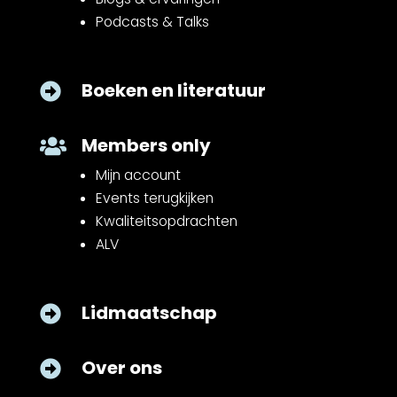
Podcasts & Talks
Boeken en literatuur

Members only

Mijn account
Events terugkijken
Kwaliteitsopdrachten
ALV
Lidmaatschap

Over ons
