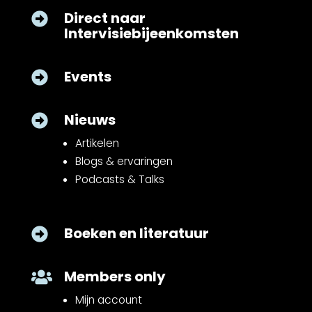
Direct naar

Intervisiebijeenkomsten
Events

Nieuws

Artikelen
Blogs & ervaringen
Podcasts & Talks
Boeken en literatuur

Members only

Mijn account