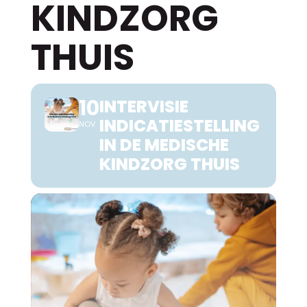
KINDZORG
THUIS
10
INTERVISIE
INDICATIESTELLING
NOV
IN DE MEDISCHE
KINDZORG THUIS