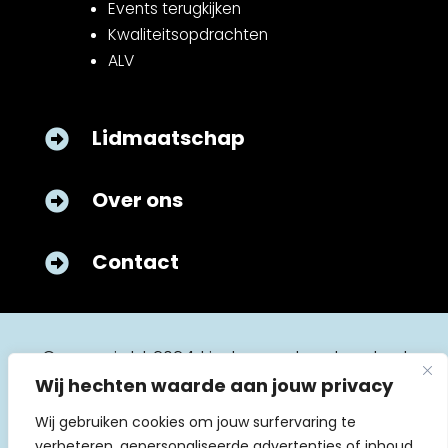
Events terugkijken
Kwaliteitsopdrachten
ALV
Lidmaatschap

Over ons

Contact

© copyright 2024 kinderverpleegkunde.nl
Wij hechten waarde aan jouw privacy
Wij gebruiken cookies om jouw surfervaring te
verbeteren, gepersonaliseerde advertenties of inhoud