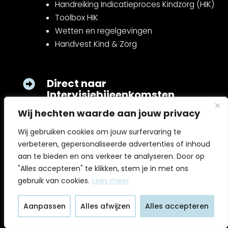
Handreiking Indicatieproces Kindzorg (HIK)
Toolbox HIK
Wetten en regelgevingen
Handvest Kind & Zorg
Direct naar

Intervisiebijeenkomsten
Wij hechten waarde aan jouw privacy
Events

Wij gebruiken cookies om jouw surfervaring te
verbeteren, gepersonaliseerde advertenties of inhoud
Nieuws
aan te bieden en ons verkeer te analyseren. Door op

"Alles accepteren" te klikken, stem je in met ons
Artikelen
gebruik van cookies.
Lees meer
Blogs & ervaringen
Podcasts & Talks
Aanpassen
Alles afwijzen
Alles accepteren