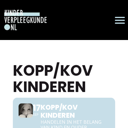
KOPP/KOV
KINDEREN
17
KOPP/KOV
KINDEREN
SEP
HANDELEN IN HET BELANG
VAN KIND EN OUDER