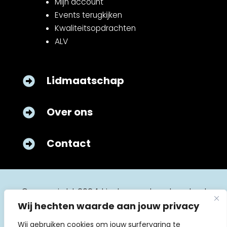
Mijn account
Events terugkijken
Kwaliteitsopdrachten
ALV
Lidmaatschap

Over ons

Contact

© copyright 2024 kinderverpleegkunde.nl
Wij hechten waarde aan jouw privacy
Wij gebruiken cookies om jouw surfervaring te