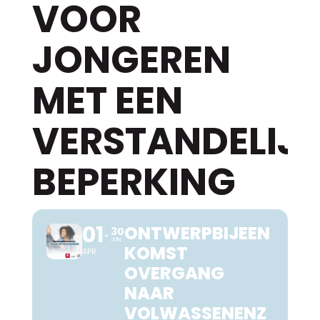
VOOR
JONGEREN
MET EEN
VERSTANDELIJ
BEPERKING
01
ONTWERPBIJEEN
30
JUN
KOMST
APR
OVERGANG
NAAR
VOLWASSENENZ