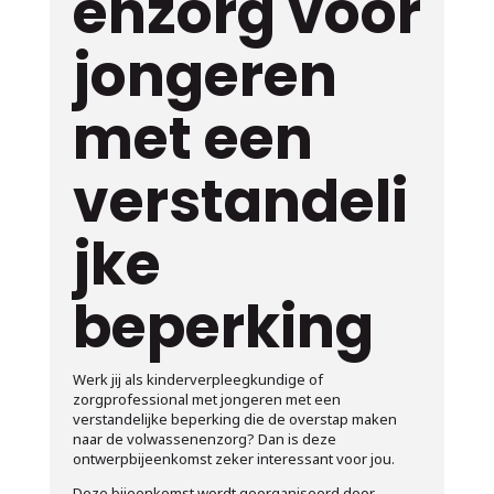
enzorg voor
jongeren
met een
verstandeli
jke
beperking
Werk jij als kinderverpleegkundige of
zorgprofessional met jongeren met een
verstandelijke beperking die de overstap maken
naar de volwassenenzorg? Dan is deze
ontwerpbijeenkomst zeker interessant voor jou.
Deze bijeenkomst wordt georganiseerd door