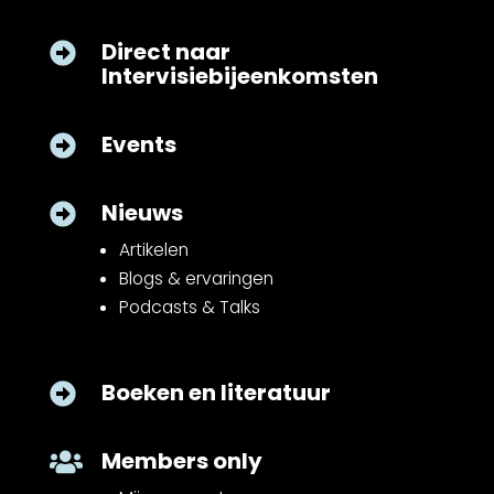
Direct naar

Intervisiebijeenkomsten
Events

Nieuws

Artikelen
Blogs & ervaringen
Podcasts & Talks
Boeken en literatuur

Members only
