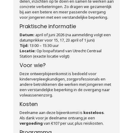
delen, inzichten op te doen en samen te werken aan
concrete verbeteringen. Zo dragen we gezamenlijk
bij aan een betere en meer passende overgang
voor jongeren met een verstandelijke beperking.
Praktische informatie
Datum:
april of juni 2026 (na aanmelding volgt een
datumprikker voor 15, 17, 23 april of 1 juni)
Tijd:
13:00 – 15:30 uur
Locatie:
Op loopafstand van Utrecht Centraal
Station (exacte locatie volgt)
Voor wie?
Deze ontwerpbijeenkomst is bedoeld voor
kinderverpleegkundigen, zorgprofessionals en
andere betrokkenen die werken met jongeren met
een verstandelijke beperking in de overgang naar
volwassenenzorg.
Kosten
Deelname aan deze bijeenkomst is
kosteloos
.
Als dank voor je deelname ontvang je een
vergoeding
van €107 per uur, plus reiskosten.
Programma