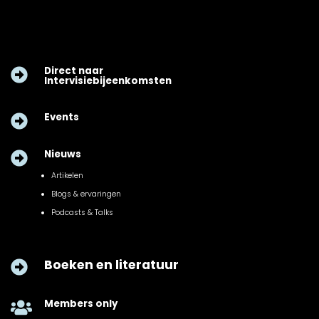
Direct naar

Intervisiebijeenkomsten
Events

Nieuws

Artikelen
Blogs & ervaringen
Podcasts & Talks
Boeken en literatuur

Members only
