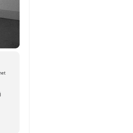
het
j