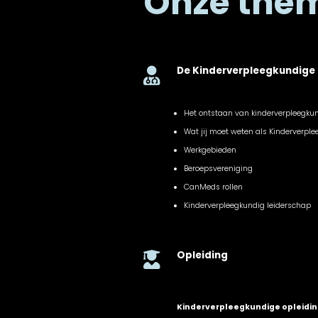
Onze the
De Kinderverpleegkundige

Het ontstaan van kinderverpleegku
Wat jij moet weten als Kinderverpl
Werkgebieden
Beroepsvereniging
CanMeds rollen
Kinderverpleegkundig leiderschap
Opleiding

Kinderverpleegkundige opleidi