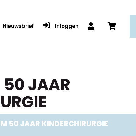

Nieuwsbrief
Inloggen


 50 JAAR
URGIE
M 50 JAAR KINDERCHIRURGIE