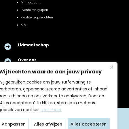
Mijn account
Events terugkijken
Kwaliteitsopdrachten
ALV
Lidmaatschap

Over ons

Wij hechten waarde aan jouw privacy
Contact

Wij gebruiken cookies om jouw surfervaring te
verbeteren, gepersonaliseerde advertenties of inhoud
aan te bieden en ons verkeer te analyseren. Door op
"Alles accepteren" te klikken, stem je in met ons
gebruik van cookies.
Lees meer
Algemene voorwaarden
Aanpassen
Alles afwijzen
Alles accepteren