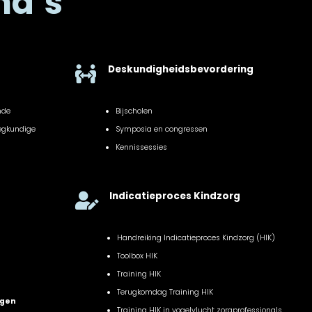
ma’s
Deskundigheidsbevordering

nde
Bijscholen
eegkundige
Symposia en congressen
Kennissessies
Indicatieproces Kindzorg

Handreiking Indicatieproces Kindzorg (HIK)
Toolbox HIK
Training HIK
Terugkomdag Training HIK
ngen
Training HIK in vogelvlucht zorgprofessionals