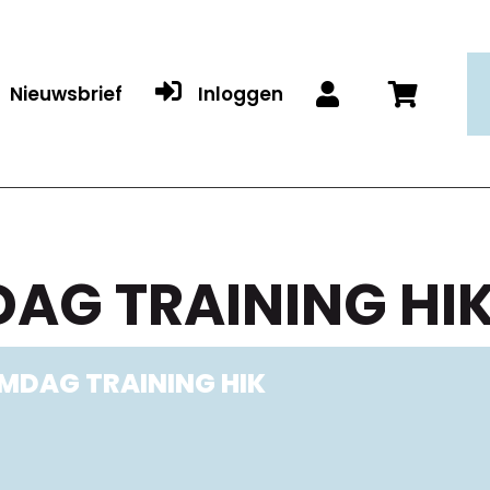

Nieuwsbrief
Inloggen


AG TRAINING HI
MDAG TRAINING HIK