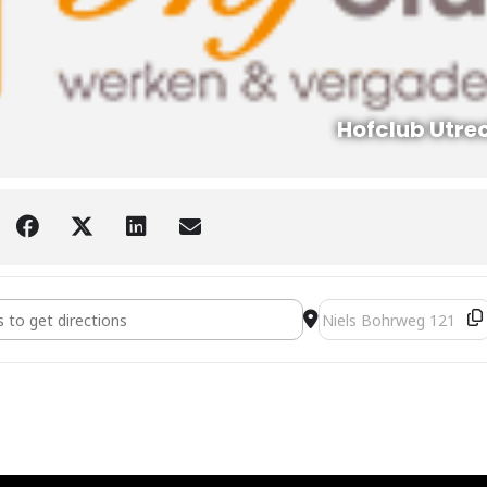
Hofclub Utre
mdag Training HIK [bjvI4IEt2]
Destination Address - 