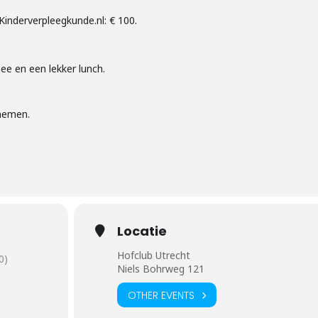
inderverpleegkunde.nl: € 100.
thee en een lekker lunch.
nemen.
Locatie
Hofclub Utrecht
0)
Niels Bohrweg 121
OTHER EVENTS