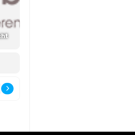
cht
Terugkomdag Training HIK [ymA2fkwKR]