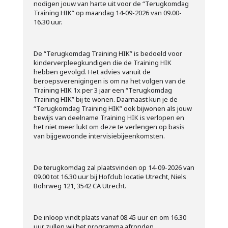
nodigen jouw van harte uit voor de
“Terugkomdag
Training HIK” op maandag 14-09-2026 van 09.00-
16.30 uur.
De “Terugkomdag Training HIK” is bedoeld voor
kinderverpleegkundigen die de Training HIK
hebben gevolgd. Het advies vanuit de
beroepsverenigingen is om na het volgen van de
Training HIK 1x per 3 jaar een “Terugkomdag
Training HIK” bij te wonen. Daarnaast kun je de
“Terugkomdag Training HIK” ook bijwonen als jouw
bewijs van deelname Training HIK is verlopen en
het niet meer lukt om deze te verlengen op basis
van bijgewoonde intervisiebijeenkomsten.
De terugkomdag zal plaatsvinden op 14-09-2026 van
09.00 tot 16.30 uur bij Hofclub locatie Utrecht, Niels
Bohrweg 121, 3542 CA Utrecht.
De inloop vindt plaats vanaf 08.45 uur en om 16.30
uur zullen wij het programma afronden.