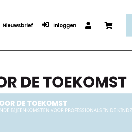

Nieuwsbrief
Inloggen


OR DE TOEKOMST
VOOR DE TOEKOMST
ENDE BIJEENKOMSTEN VOOR PROFESSIONALS IN DE KIND