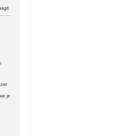
n
aagd.
e
,
zier
wie je