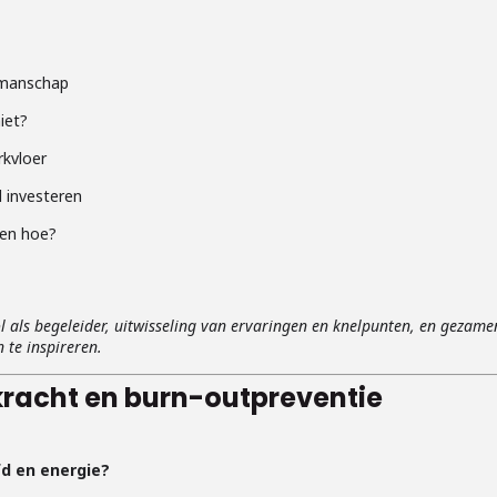
kmanschap
iet?
rkvloer
l investeren
 en hoe?
ol als begeleider, uitwisseling van ervaringen en knelpunten, en gezamen
te inspireren.
kracht en burn-outpreventie
fd en energie?