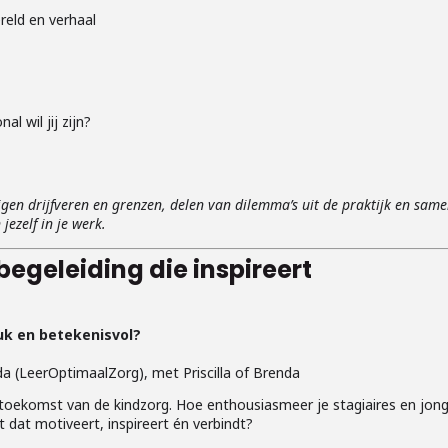
eld en verhaal
l wil jij zijn?
 eigen drijfveren en grenzen, delen van dilemma’s uit de praktijk en sam
jezelf in je werk.
egeleiding die inspireert
k en betekenisvol?
a (LeerOptimaalZorg), met Priscilla of Brenda
 toekomst van de kindzorg. Hoe enthousiasmeer je stagiaires en jon
t dat motiveert, inspireert én verbindt?