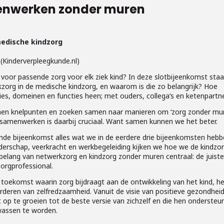
enwerken zonder muren
medische kindzorg
(Kinderverpleegkunde.nl)
voor passende zorg voor elk ziek kind? In deze slotbijeenkomst staa
zorg in de medische kindzorg, en waarom is die zo belangrijk? Hoe
es, domeinen en functies heen; met ouders, collega’s en ketenpartn
men knelpunten en zoeken samen naar manieren om ‘zorg zonder mu
 samenwerken is daarbij cruciaal. Want samen kunnen we het beter.
nde bijeenkomst alles wat we in de eerdere drie bijeenkomsten heb
leiderschap, veerkracht en werkbegeleiding kijken we hoe we de kindzo
elang van netwerkzorg en kindzorg zonder muren centraal: de juist
zorgprofessional.
ekomst waarin zorg bijdraagt aan de ontwikkeling van het kind, h
rderen van zelfredzaamheid. Vanuit de visie van positieve gezondhei
 op te groeien tot de beste versie van zichzelf en die hen onderste
wassen te worden.