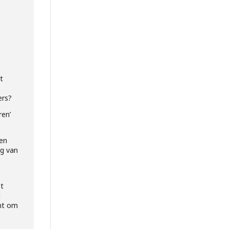
t
ers?
ren’
ben
rg van
e
et
d
unt om