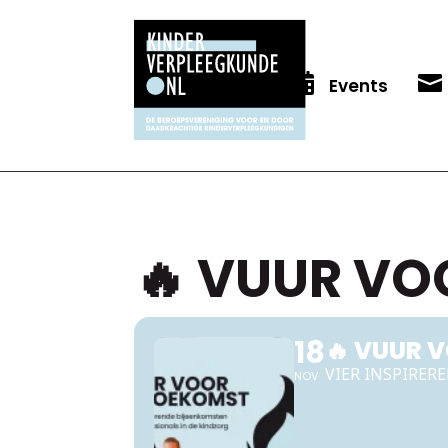


Events
🔥 VUUR VO
18
🔥 VUUR 
VIER INSPIRER
NOV