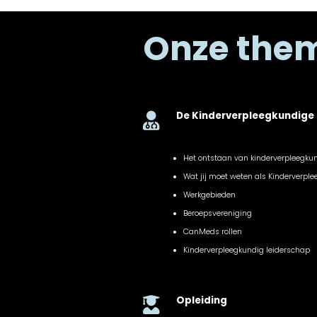
Onze the
De Kinderverpleegkundige

Het ontstaan van kinderverpleegku
Wat jij moet weten als Kinderverpl
Werkgebieden
Beroepsvereniging
CanMeds rollen
Kinderverpleegkundig leiderschap
Opleiding
