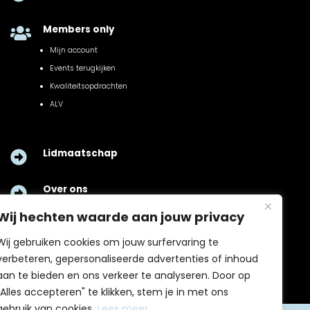
Members only

Mijn account
Events terugkijken
Kwaliteitsopdrachten
ALV
Lidmaatschap

Over ons

Wij hechten waarde aan jouw privacy
Contact

Wij gebruiken cookies om jouw surfervaring te
verbeteren, gepersonaliseerde advertenties of inhoud
aan te bieden en ons verkeer te analyseren. Door op
"Alles accepteren" te klikken, stem je in met ons
gebruik van cookies.
Lees meer