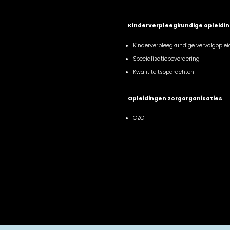
Kinderverpleegkundige opleidi
Kinderverpleegkundige vervolgoplei
Specialisatiebevordering
Kwalititeitsopdrachten
Opleidingen zorgorganisaties
CZO