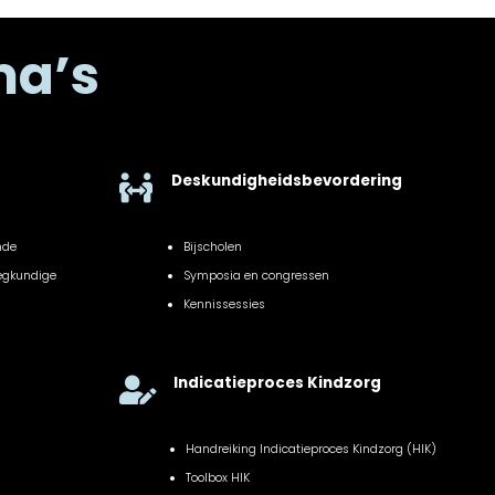
ma’s
Deskundigheidsbevordering

nde
Bijscholen
eegkundige
Symposia en congressen
Kennissessies
Indicatieproces Kindzorg

Handreiking Indicatieproces Kindzorg (HIK)
Toolbox HIK