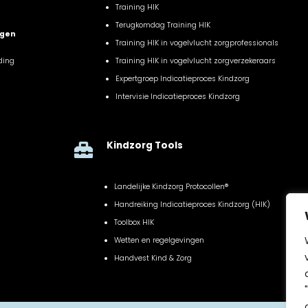
Training HIK
Terugkomdag Training HIK
ngen
Training HIK in vogelvlucht zorgprofessionals
ding
Training HIK in vogelvlucht zorgverzekeraars
Expertgroep Indicatieproces Kindzorg
Intervisie Indicatieproces Kindzorg
Kindzorg Tools

Landelijke Kindzorg Protocollen®
Handreiking Indicatieproces Kindzorg (HIK)
Toolbox HIK
Wetten en regelgevingen
Handvest Kind & Zorg