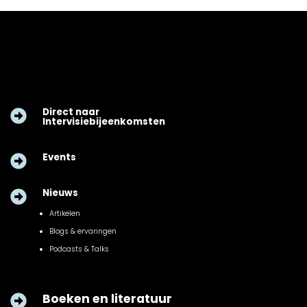
Direct naar

Intervisiebijeenkomsten
Events

Nieuws

Artikelen
Blogs & ervaringen
Podcasts & Talks
Boeken en literatuur
