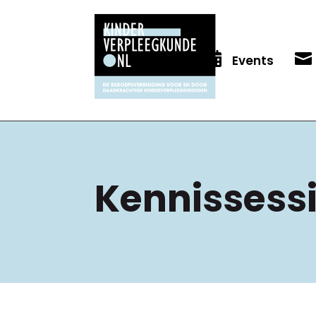


Events
Kennissessie