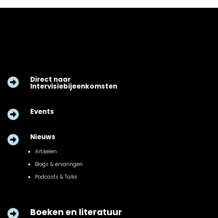
Direct naar

Intervisiebijeenkomsten
Events

Nieuws

Artikelen
Blogs & ervaringen
Podcasts & Talks
Boeken en literatuur
