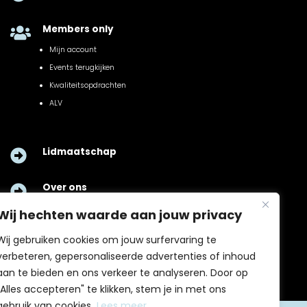
Members only

Mijn account
Events terugkijken
Kwaliteitsopdrachten
ALV
Lidmaatschap

Over ons

Wij hechten waarde aan jouw privacy
Contact

Wij gebruiken cookies om jouw surfervaring te
verbeteren, gepersonaliseerde advertenties of inhoud
aan te bieden en ons verkeer te analyseren. Door op
"Alles accepteren" te klikken, stem je in met ons
gebruik van cookies.
Lees meer