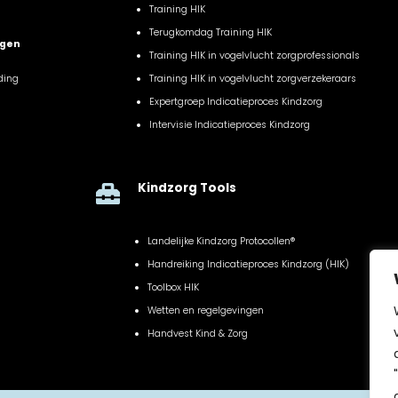
Training HIK
Terugkomdag Training HIK
ngen
Training HIK in vogelvlucht zorgprofessionals
ding
Training HIK in vogelvlucht zorgverzekeraars
Expertgroep Indicatieproces Kindzorg
Intervisie Indicatieproces Kindzorg
Kindzorg Tools

Landelijke Kindzorg Protocollen®
Handreiking Indicatieproces Kindzorg (HIK)
Toolbox HIK
Wetten en regelgevingen
Handvest Kind & Zorg