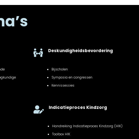
ma’s
Deskundigheidsbevordering

nde
Bijscholen
eegkundige
Symposia en congressen
Kennissessies
Indicatieproces Kindzorg

Handreiking Indicatieproces Kindzorg (HIK)
Toolbox HIK