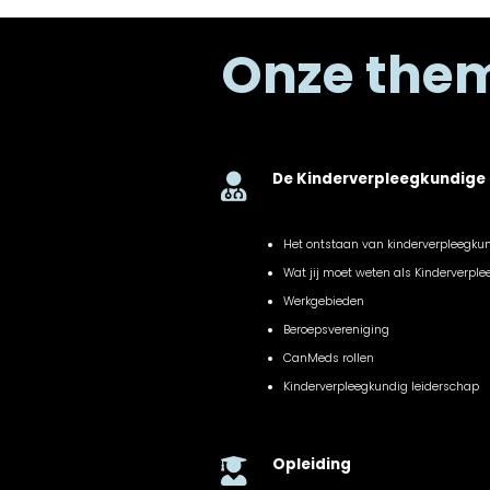
Onze the
De Kinderverpleegkundige

Het ontstaan van kinderverpleegku
Wat jij moet weten als Kinderverpl
Werkgebieden
Beroepsvereniging
CanMeds rollen
Kinderverpleegkundig leiderschap
Opleiding
