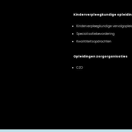
Kinderverpleegkundige opleidi
Kinderverpleegkundige vervolgoplei
Specialisatiebevordering
Kwalititeitsopdrachten
Opleidingen zorgorganisaties
CZO